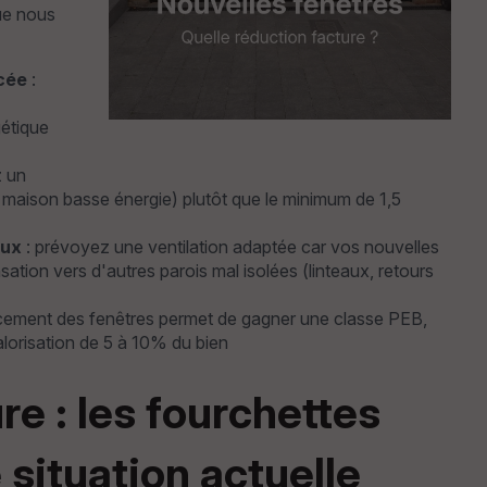
ue nous
cée
:
gétique
z un
aison basse énergie) plutôt que le minimum de 1,5
aux
: prévoyez une ventilation adaptée car vos nouvelles
tion vers d'autres parois mal isolées (linteaux, retours
acement des fenêtres permet de gagner une classe PEB,
alorisation de 5 à 10% du bien
e : les fourchettes
 situation actuelle