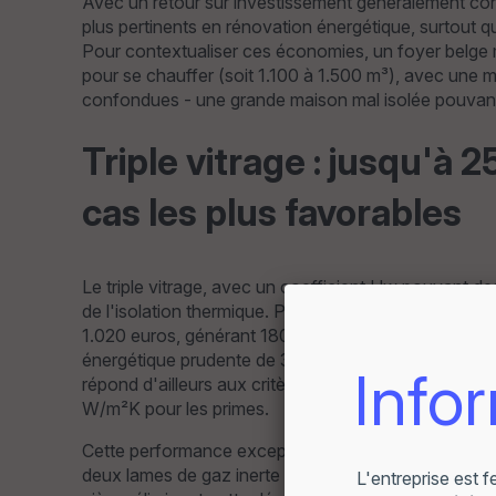
Avec un retour sur investissement généralement cons
plus pertinents en rénovation énergétique, surtout 
Pour contextualiser ces économies, un foyer belge 
pour se chauffer (soit 1.100 à 1.500 m³), avec une
confondues - une grande maison mal isolée pouvan
Triple vitrage : jusqu'à 
cas les plus favorables
Le triple vitrage, avec un coefficient Uw pouvant d
de l'isolation thermique. Pour illustrer concrètement 
1.020 euros, générant 180 euros d'économies annuel
énergétique prudente de 3% par an, l'économie cu
répond d'ailleurs aux critères des maisons passive
W/m²K pour les primes.
Cette performance exceptionnelle s'explique par la tri
deux lames de gaz inerte (argon ou krypton). La temp