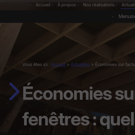
Panneau de gestion des cookies
Accueil
À propos
Nos réalisations
Actual
Menuise
Vous êtes ici :
Accueil
>
Actualités
> Économies sur factu
Économies sur
fenêtres : que