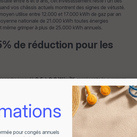
taté entre 8 et 9 ans, cet investissement reste l'un des
quand vos châssis actuels montrent des signes de vétusté.
moyen utilise entre 12.000 et 17.000 kWh de gaz par an
 moyenne nationale de 21.000 kWh toutes énergies
t même grimper à plus de 25.000 kWh annuels.
25% de réduction pour les
escendre jusqu'à
0,5 à 0,8 W/m²K
, représente le summum
: une facture électrique de 1.200 euros peut être réduite à
les. Sur 15 ans, en tenant compte d'une inflation
mulée dépasse les
12.000 euros
. Cette performance
s (Uw ≤ 0,8 W/m²K), bien au-delà du minimum wallon de 1,5
ple barrière thermique créée par les trois vitres et les
érature intérieure du vitrage reste proche de celle de la