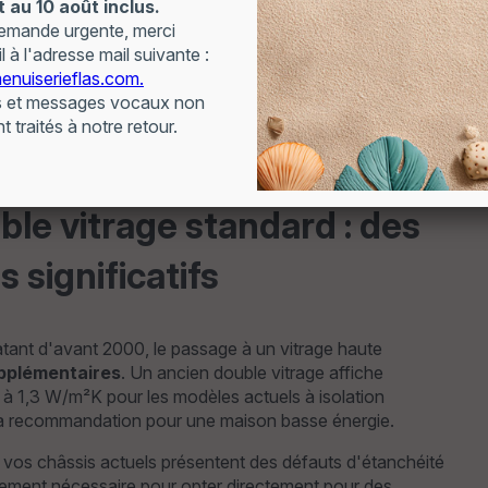
i froide près des fenêtres.
équipée de 12 fenêtres simple vitrage datant de 1975,
stallation de triple vitrage sur l'ensemble des
nsommation est tombée à 18.000 kWh, soit une économie
enêtre à isolation renforcée générant en moyenne 100 à
fenêtres remplacées ont permis d'économiser 1.400 euros
e vitrage standard : des
 significatifs
tant d'avant 2000, le passage à un vitrage haute
pplémentaires
. Un ancien double vitrage affiche
 à 1,3 W/m²K pour les modèles actuels à isolation
la recommandation pour une maison basse énergie.
si vos châssis actuels présentent des défauts d'étanchéité
ement nécessaire pour opter directement pour des