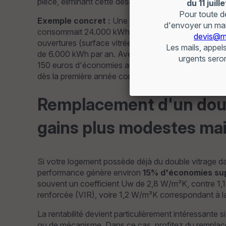
pièce, éliminant cette désagréable sensation de paro
Exemple concret :
Une maison de 150 m² à Namur, 
consommait 24.000 kWh de gaz annuellement. Après in
ouvertures (surface vitrée totale de 25 m²), la co
de 6.000 kWh par an. Avec une installation d'une f
150 euros d'économies annuelles par unité, les 12 
dès la première année complète d'utilisation.
Remplacement d'un doubl
gains plus modestes mais
Si votre logement possède déjà du double vitrage da
performance génère environ
15% d'économies su
souvent un coefficient Uw de 2,8 W/m²K, contre 1,1
renforcée (VIR), voire 1,2 W/m²K correspondant à 
La rentabilité devient particulièrement intéressante 
ou de mécanisme. Dans ce cas, profitez du remplac