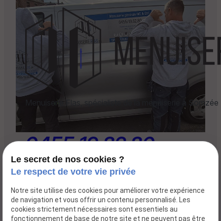
Menuiserie Flas, spécialiste de la menuiserie à Somzée
0455 19 82 80
Le secret de nos cookies ?
5651 SOMZEE
Le respect de votre vie privée
Notre site utilise des cookies pour améliorer votre expérience
de navigation et vous offrir un contenu personnalisé. Les
Lundi-samedi
cookies strictement nécessaires sont essentiels au
fonctionnement de base de notre site et ne peuvent pas être