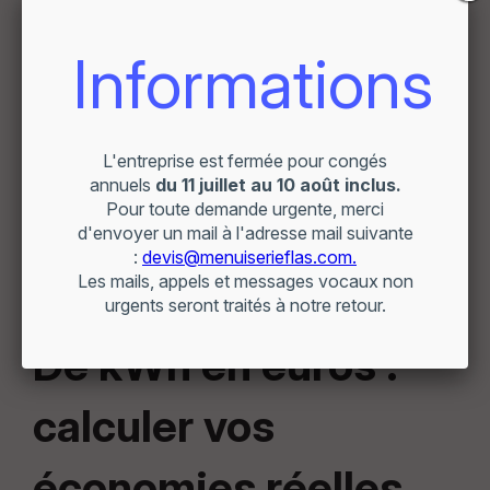
d'une
baie vitrée haute performance avec triple
vitrage
peut s'avérer particulièrement judicieux pour
les grandes ouvertures orientées nord.
À noter :
Si votre budget de rénovation est limité,
sachez que l'isolation de la toiture reste le travail
prioritaire avant le remplacement des fenêtres.
L'isolation du toit génère en effet 2 000 à 4 000
kWh/an d'économies (200 à 400 m³ de gaz), offrant
un retour sur investissement plus rapide. Combiner
ensuite isolation du toit et remplacement des vitrages
maximise l'efficacité globale de votre rénovation
énergétique.
De kWh en euros :
calculer vos
économies réelles