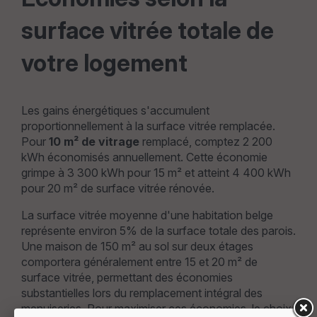
surface vitrée totale de
votre logement
Les gains énergétiques s'accumulent
proportionnellement à la surface vitrée remplacée.
Pour
10 m² de vitrage
remplacé, comptez 2 200
kWh économisés annuellement. Cette économie
grimpe à 3 300 kWh pour 15 m² et atteint 4 400 kWh
pour 20 m² de surface vitrée rénovée.
La surface vitrée moyenne d'une habitation belge
représente environ 5% de la surface totale des parois.
Une maison de 150 m² au sol sur deux étages
comportera généralement entre 15 et 20 m² de
surface vitrée, permettant des économies
substantielles lors du remplacement intégral des
menuiseries. Pour maximiser ces économies, le choix